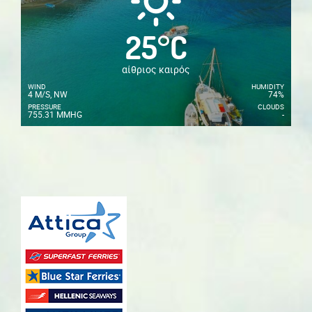
25
°
C
αίθριος καιρός
WIND
HUMIDITY
4 M/S, NW
74%
PRESSURE
CLOUDS
755.31 MMHG
-