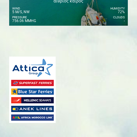
αίθριος καιρός
WIND
HUMIDITY
5 M/S, NW
72%
PRESSURE
CLOUDS
756.06 MMHG
-