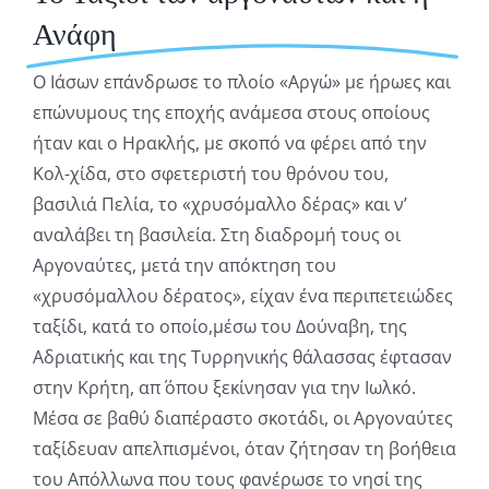
Ανάφη
Ο Ιάσων επάνδρωσε το πλοίο «Αργώ» με ήρωες και
επώνυμους της εποχής ανάμεσα στους οποίους
ήταν και ο Ηρακλής, με σκοπό να φέρει από την
Κολ-χίδα, στο σφετεριστή του θρόνου του,
βασιλιά Πελία, το «χρυσόμαλλο δέρας» και ν’
αναλάβει τη βασιλεία. Στη διαδρομή τους οι
Αργοναύτες, μετά την απόκτηση του
«χρυσόμαλλου δέρατος», είχαν ένα περιπετειώδες
ταξίδι, κατά το οποίο,μέσω του Δούναβη, της
Αδριατικής και της Τυρρηνικής θάλασσας έφτασαν
στην Κρήτη, απ΄ όπου ξεκίνησαν για την Ιωλκό.
Μέσα σε βαθύ διαπέραστο σκοτάδι, οι Αργοναύτες
ταξίδευαν απελπισμένοι, όταν ζήτησαν τη βοήθεια
του Απόλλωνα που τους φανέρωσε το νησί της