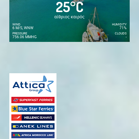
25
°
C
αίθριος καιρός
WIND
HUMIDITY
6 M/S, WNW
71%
PRESSURE
CLOUDS
756.06 MMHG
-