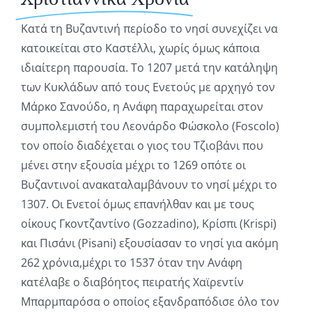
Κατά τη Βυζαντινή περίοδο το νησί συνεχίζει να
κατοικείται στο Καστέλλι, χωρίς όμως κάποια
ιδιαίτερη παρουσία. Το 1207 μετά την κατάληψη
των Κυκλάδων από τους Ενετούς με αρχηγό τον
Μάρκο Σανούδο, η Ανάφη παραχωρείται στον
συμπολεμιστή του Λεονάρδο Φώσκολο (Foscolo)
τον οποίο διαδέχεται ο γιος του Τζιοβάνι που
μένει στην εξουσία μέχρι το 1269 οπότε οι
Βυζαντινοί ανακαταλαμβάνουν το νησί μέχρι το
1307. Οι Ενετοί όμως επανήλθαν και με τους
οίκους Γκοντζαντίνο (Gozzadino), Κρίσπι (Krispi)
και Πισάνι (Pisani) εξουσίασαν το νησί για ακόμη
262 χρόνια,μέχρι το 1537 όταν την Ανάφη
κατέλαβε ο διαβόητος πειρατής Χαϊρεντίν
Μπαρμπαρόσα ο οποίος εξανδραπόδισε όλο τον