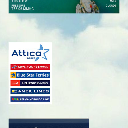
1 M/S, NW
63%
PRESSURE
CLOUDS
756.06 MMHG
-