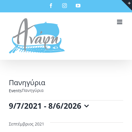
Μετάβαση
Facebook
Instagram
YouTube
στο
περιεχόμενο
Πανηγύρια
Πανηγύρια
Events
Events
9/7/2021
 - 
8/6/2026
Select
date.
Σεπτέμβριος 2021