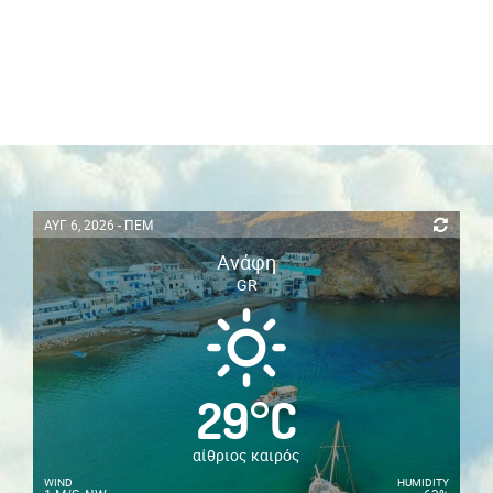
ΑΥΓ 6, 2026 - ΠΕΜ
Ανάφη
GR
29
°
C
αίθριος καιρός
WIND
HUMIDITY