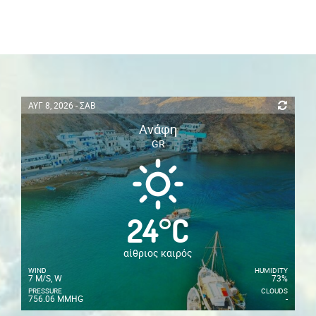
ΑΥΓ 8, 2026 - ΣΑΒ
Ανάφη
GR
24
°
C
αίθριος καιρός
WIND
HUMIDITY
7 M/S, W
73%
PRESSURE
CLOUDS
756.06 MMHG
-