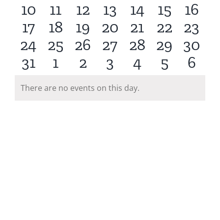
0
0
0
0
0
0
0
10
11
12
13
14
15
16
events
events
events
events
events
events
even
0
0
0
0
0
0
0
17
18
19
20
21
22
23
events
events
events
events
events
events
even
0
0
0
0
0
0
0
24
25
26
27
28
29
30
events
events
events
events
events
events
event
0
0
0
0
0
0
0
31
1
2
3
4
5
6
events
events
events
events
events
events
event
events
events
events
events
events
events
even
There are no events on this day.
Notice